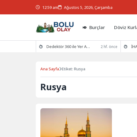
12:59 am
Ağustos 5, 2026, Çarşamba
Burçlar
Döviz Kurl
Dedektör 360 ile Yer Altının Gizemlerini Keşfedin
İHA
2 hf. önce
Ana Sayfa
Etiket: Rusya
Rusya