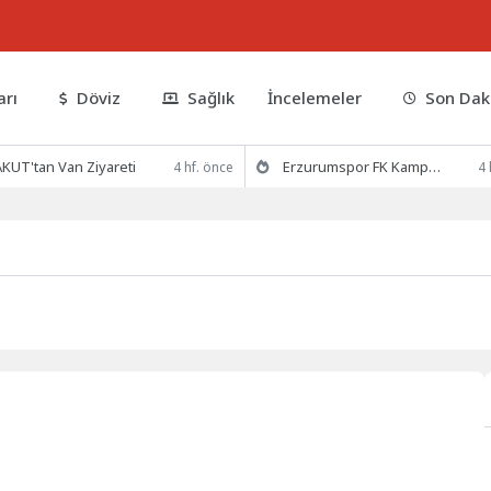
arı
Döviz
Sağlık
İncelemeler
Son Dak
KUT'tan Van Ziyareti
Erzurumspor FK Kamp Hazırlıklarına Devam Ediyor
4 hf. önce
4 