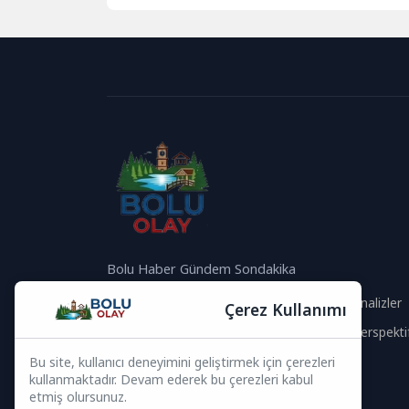
Bulacak...
Bolu Haber Gündem Sondakika
Güvenilir İçerik
Güncel Analizler
Çerez Kullanımı
Hızlı Haberler
Global Perspekti
Bu site, kullanıcı deneyimini geliştirmek için çerezleri
Bizi Takip Edin
kullanmaktadır. Devam ederek bu çerezleri kabul
etmiş olursunuz.