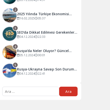
Tahminler ve Öneriler
2
2025 Yılında Türkiye Ekonomisi
Nasıl Şekillenecek?
16.02.2025
05:37
3
SEO’da Dikkat Edilmesi Gerekenler:
Başarılı Olmanın Püf Noktaları
04.12.2024
22:33
4
Rusya’da Neler Oluyor? Güncel
Gelişmeler ve Analizler
05.12.2024
00:01
5
Rusya-Ukrayna Savaşı Son Durum:
Güncel Gelişmeler ve Analizler
04.12.2024
22:41