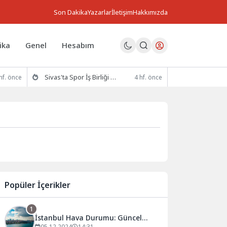
Son Dakika
Yazarlar
İletişim
Hakkımızda
ika
Genel
Hesabım
Sivas'ta Spor İş Birliği Protokolü İmzalandı
hf. önce
4 hf. önce
Popüler İçerikler
1
İstanbul Hava Durumu: Güncel
05.12.2024
14:31